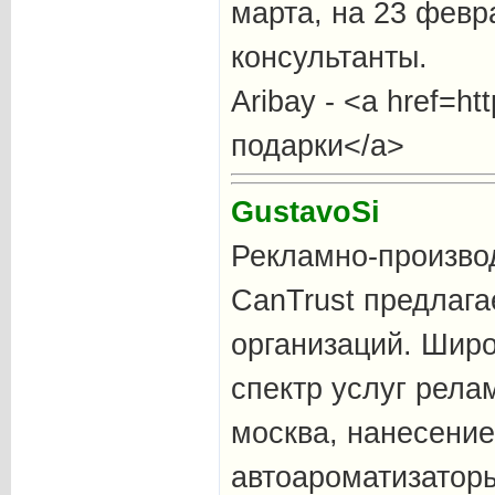
марта, на 23 февр
консультанты.
Aribay - <a href=ht
подарки</a>
GustavoSi
Рекламно-произво
CanTrust предлага
организаций. Шир
спектр услуг рела
москва, нанесение
автоароматизаторы