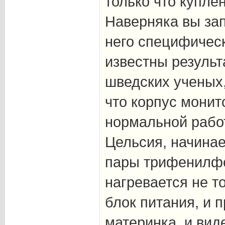
только что купл
Наверняка вы за
него специфичес
известны резуль
шведских ученых,
что корпус монит
нормальной работ
Цельсия, начинае
пары трифенилфо
нагревается не т
блок питания, и п
материнка, и вид