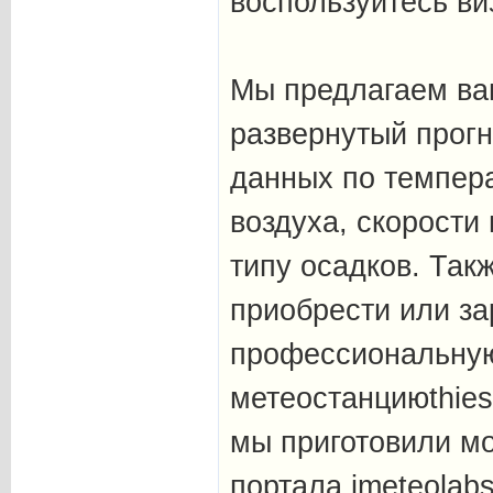
воспользуйтесь в
Мы предлагаем в
развернутый прогн
данных по темпер
воздуха, скорости
типу осадков. Так
приобрести или за
профессиональну
метеостанциюthie
мы приготовили м
портала imeteolabs