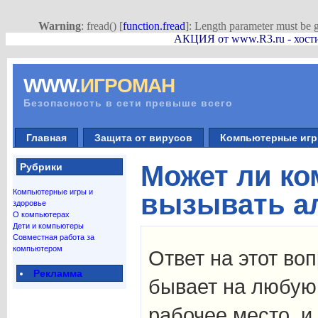
Warning
: fread() [
function.fread
]: Length parameter must be g
АКЦИЯ от www.R3.ru - хостин
WWW.
ИГРОМАН
Безопасность в сети превыше всего
Главная
Защита от вирусов
Компьютерные иг
Может ли к
Рубрики
Компьютерные игры и
вызывать а
здоровье
О компьютерах
Дети и компьютеры
Совместная работа за
компьютером
Ответ на этот во
Рекламма
бывает на любую
рабочее место, и